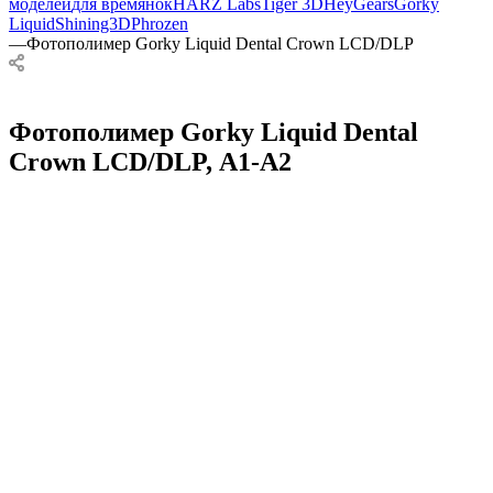
моделей
для времянок
HARZ Labs
Tiger 3D
HeyGears
Gorky
Liquid
Shining3D
Phrozen
—
Фотополимер Gorky Liquid Dental Crown LCD/DLP
Фотополимер Gorky Liquid Dental
Crown LCD/DLP, А1-А2