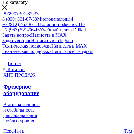
По каталогу
8 (800) 301-87-33
8 (800) 301-87-33
Многоканальный
+7 (812) 467-87-11
Головной офис в СПб
+7 (967) 521-96-46
Учебный центр Dilikat
Задать вопрос
Написать в MAX
Задать вопрос
Написать в Telegram
Техническая поддержка
Написать в MAX
Техническая поддержка
Написать в Telegram
Войти
Каталог
ХИТ ПРОДАЖ
Фрезерное
оборудование
Высокая точность
и стабильность
для лабораторий
любого уровня
Техп
Перейти в