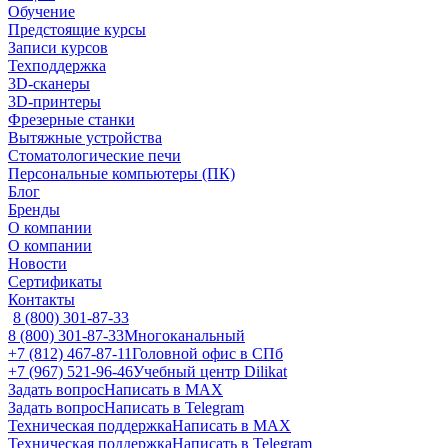
Обучение
Предстоящие курсы
Записи курсов
Техподдержка
3D-сканеры
3D-принтеры
Фрезерные станки
Вытяжные устройства
Стоматологические печи
Персональные компьютеры (ПК)
Блог
Бренды
О компании
О компании
Новости
Сертификаты
Контакты
8 (800) 301-87-33
8 (800) 301-87-33
Многоканальный
+7 (812) 467-87-11
Головной офис в СПб
+7 (967) 521-96-46
Учебный центр Dilikat
Задать вопрос
Написать в MAX
Задать вопрос
Написать в Telegram
Техническая поддержка
Написать в MAX
Техническая поддержка
Написать в Telegram