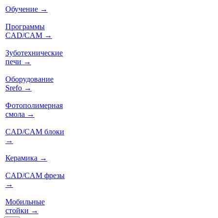
Обучение
→
Программы
CAD/CAM
→
Зуботехнические
печи
→
Оборудование
Srefo
→
Фотополимерная
смола
→
CAD/CAM блоки
→
Керамика
→
CAD/CAM фрезы
→
Мобильные
стойки
→