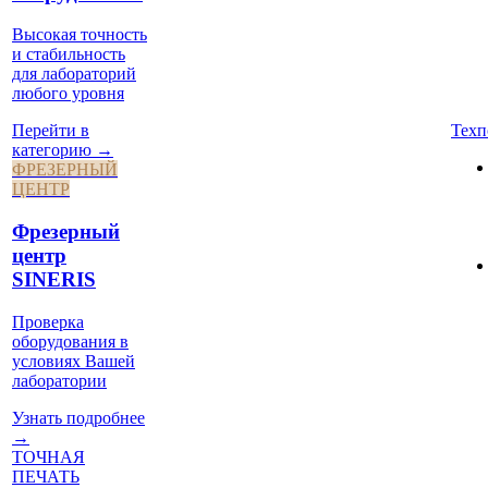
Высокая точность
и стабильность
для лабораторий
любого уровня
Техп
Перейти в
категорию →
ФРЕЗЕРНЫЙ
ЦЕНТР
Фрезерный
центр
SINERIS
Проверка
оборудования в
условиях Вашей
лаборатории
Узнать подробнее
→
ТОЧНАЯ
ПЕЧАТЬ