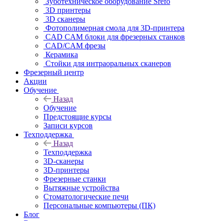
Зуботехническое оборудование Srefo
3D принтеры
3D сканеры
Фотополимерная смола для 3D-принтера
CAD CAM блоки для фрезерных станков
CAD/CAM фрезы
Керамика
Стойки для интраоральных сканеров
Фрезерный центр
Акции
Обучение
Назад
Обучение
Предстоящие курсы
Записи курсов
Техподдержка
Назад
Техподдержка
3D-сканеры
3D-принтеры
Фрезерные станки
Вытяжные устройства
Стоматологические печи
Персональные компьютеры (ПК)
Блог