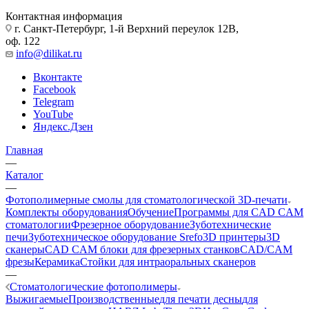
Контактная информация
г. Санкт-Петербург, 1-й Верхний переулок 12В,
оф. 122
info@dilikat.ru
Вконтакте
Facebook
Telegram
YouTube
Яндекс.Дзен
Главная
—
Каталог
—
Фотополимерные смолы для стоматологической 3D-печати
Комплекты оборудования
Обучение
Программы для CAD CAM
стоматологии
Фрезерное оборудование
Зуботехнические
печи
Зуботехническое оборудование Srefo
3D принтеры
3D
сканеры
CAD CAM блоки для фрезерных станков
CAD/CAM
фрезы
Керамика
Стойки для интраоральных сканеров
—
Стоматологические фотополимеры
Выжигаемые
Производственные
для печати десны
для